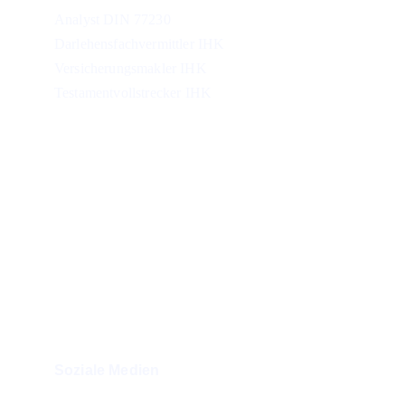
Analyst DIN 77230
Darlehensfachvermittler IHK 
Versicherungsmakler IHK
Testamentvollstrecker IHK
Öffnungszeiten
Montag – Sonntag: 
08:00 – 20:00 Uhr
Erreichbarkeit in Notfällen
Für meine Kunden bin ich im Notfall jederzeit 
auch außerhalb der regulären Öffnungszeiten 
erreichbar
Soziale Medien