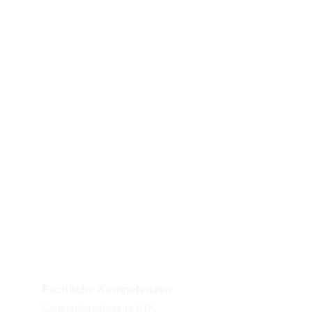
127 Bewertungen 
mit
Ø 5.0 Sternen
26 Jahre 
Erfahrung & Expertise 
Kontakt
Tel:
0172 3936549
Mail: winter@schutzvorsorge.de
Fachliche Kompetenzen
Generationenberater IHK