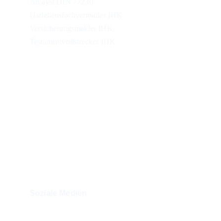
Analyst DIN 77230
Darlehensfachvermittler IHK 
Versicherungsmakler IHK
Testamentvollstrecker IHK
Öffnungszeiten
Montag – Sonntag: 
08:00 – 20:00 Uhr
Erreichbarkeit in Notfällen
Für meine Kunden bin ich im Notfall jederzeit 
auch außerhalb der regulären Öffnungszeiten 
erreichbar
Soziale Medien