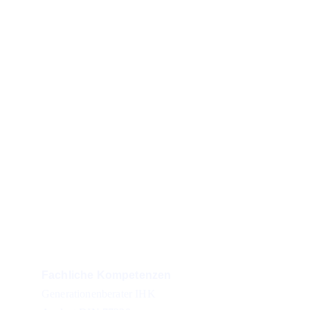
127 Bewertungen 
mit
Ø 5.0 Sternen
26 Jahre 
Erfahrung & Expertise 
Kontakt
Tel:
0172 3936549
Mail: winter@schutzvorsorge.de
Fachliche Kompetenzen
Generationenberater IHK