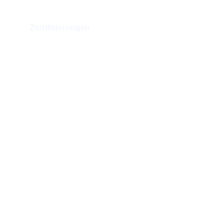
Zertifizierungen
Rechtliche Informationen
Impressum
Rechtliche Hinweise