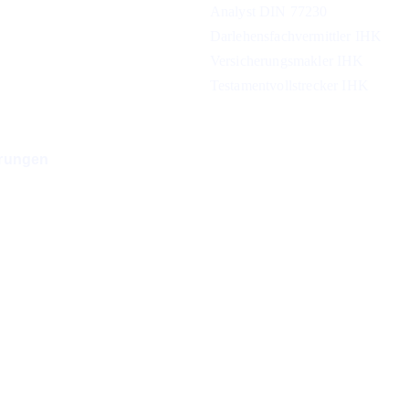
Analyst DIN 77230
Darlehensfachvermittler IHK 
keit in Notfällen
Versicherungsmakler IHK
Kunden bin ich im Notfall 
Testamentvollstrecker IHK
uch außerhalb der regulären 
iten erreichbar
ierungen
26 Jahre 
Erfahrung & Expertise 