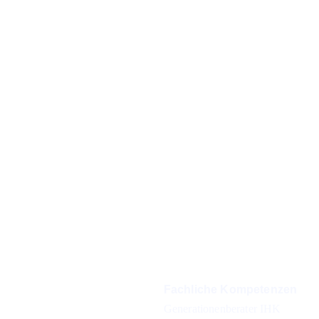
eiten
Fachliche Kompetenzen
onntag: 
Generationenberater IHK
:00 Uhr