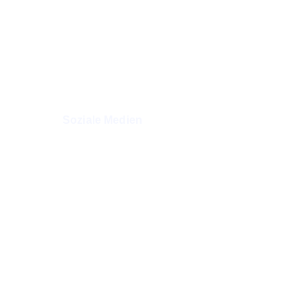
Impressum
Rechtliche Hinweise
Datenschutz
Erstinformationen
Beschwerden
Soziale Medien